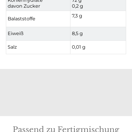
Kohlenhydrate
72 g
davon Zucker
0,2 g
7,3 g
Balaststoffe
Eiweiß
8,5 g
Salz
0,01 g
Passend zu Fertigmischung